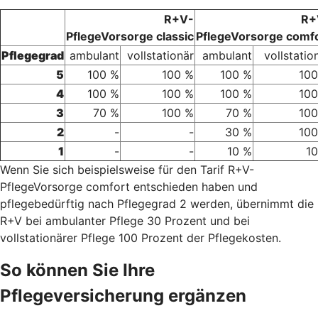
R+V-
R+
PflegeVorsorge classic
PflegeVorsorge comf
Pflegegrad
ambulant
vollstationär
ambulant
vollstatio
5
100 %
100 %
100 %
100
4
100 %
100 %
100 %
100
3
70 %
100 %
70 %
100
2
-
-
30 %
100
1
-
-
10 %
1
Wenn Sie sich beispielsweise für den Tarif R+V-
PflegeVorsorge comfort entschieden haben und
pflegebedürftig nach Pflegegrad 2 werden, übernimmt die
R+V bei ambulanter Pflege 30 Prozent und bei
vollstationärer Pflege 100 Prozent der Pflegekosten.
So können Sie Ihre
Pflegeversicherung ergänzen