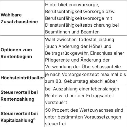
Hinter­bliebenen­vorsorge,
Berufsunfähigkeitsvorsorge bzw.
Wählbare
Berufs­unfähigkeits­vorsorge mit
Zusatzbausteine
Dienst­unfähigkeits­absicherung bei
Beamtinnen und Beamten
Wahl zwischen Todesfallleistung
(auch Änderung der Höhe) und
Optionen zum
Beitragsrückgewähr, Einschluss einer
Rentenbeginn
Pflegerente und Änderung der
Verwendung der Überschussanteile
je nach Vorsorge­konzept maximal bis
Höchsteintrittsalter
zum 83. Geburts­tag abschließbar
bei Auszahlung einer lebens­langen
Steuervorteil bei
Rente wird nur der Ertrags­anteil
Rentenzahlung
versteuert
50 Prozent des Wert­zuwachses sind
Steuervorteil bei
unter bestimmten Voraus­setzungen
3
Kapitalzahlung
steuerfrei