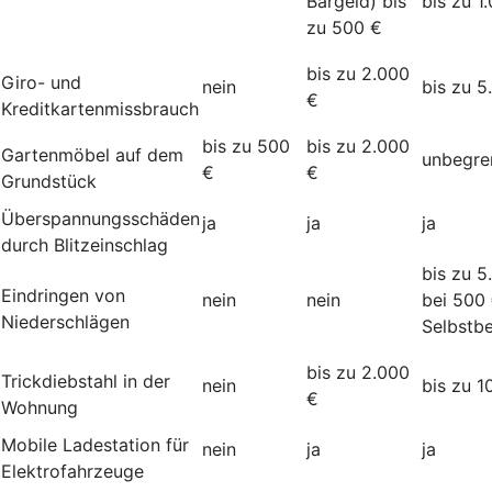
Bargeld) bis
bis zu 1
zu 500 €
bis zu 2.000
Giro- und
nein
bis zu 5
€
Kreditkartenmissbrauch
bis zu 500
bis zu 2.000
Gartenmöbel auf dem
unbegre
€
€
Grundstück
Überspannungsschäden
ja
ja
ja
durch Blitzeinschlag
bis zu 5
Eindringen von
nein
nein
bei 500
Niederschlägen
Selbstbe
bis zu 2.000
Trickdiebstahl in der
nein
bis zu 1
€
Wohnung
Mobile Ladestation für
nein
ja
ja
Elektrofahrzeuge