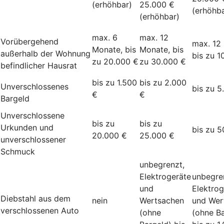
(erhöhbar)
25.000 €
(erhöhba
(erhöhbar)
max. 6
max. 12
Vorübergehend
max. 12
Monate, bis
Monate, bis
außerhalb der Wohnung
bis zu 1
zu 20.000 €
zu 30.000 €
befindlicher Hausrat
bis zu 1.500
bis zu 2.000
Unverschlossenes
bis zu 5
€
€
Bargeld
Unverschlossene
bis zu
bis zu
Urkunden und
bis zu 5
20.000 €
25.000 €
unverschlossener
Schmuck
unbegrenzt,
Elektrogeräte
unbegre
und
Elektrog
Diebstahl aus dem
nein
Wertsachen
und Wer
verschlossenen Auto
(ohne
(ohne Ba