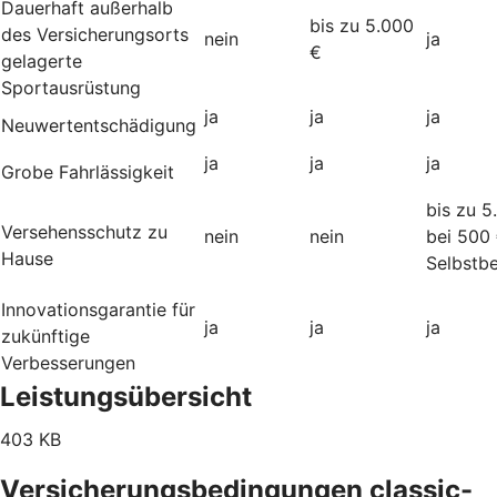
Dauerhaft außerhalb
bis zu 5.000
des Versicherungsorts
nein
ja
€
gelagerte
Sportausrüstung
ja
ja
ja
Neuwertentschädigung
ja
ja
ja
Grobe Fahrlässigkeit
bis zu 5
Versehensschutz zu
nein
nein
bei 500
Hause
Selbstbe
Innovationsgarantie für
ja
ja
ja
zukünftige
Verbesserungen
Leistungsübersicht
403 KB
Versicherungsbedingungen classic-