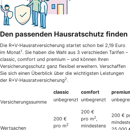
Den passenden Hausratschutz finden
Die R+V-Hausratversicherung startet schon bei 2,19 Euro
1
im Monat
. Sie haben die Wahl aus 3 verschieden Tarifen –
classic, comfort und premium – und können Ihren
Versicherungsschutz ganz flexibel erweitern. Verschaffen
Sie sich einen Überblick über die wichtigsten Leistungen
2
der R+V-Hausratversicherung
.
classic
comfort
premiu
unbegrenzt
unbegrenzt
unbegre
Versicherungssumme
200 €
200 € p
2
200 €
pro m
,
mindest
2
pro m
mindestens
Wertsachen
25.000 