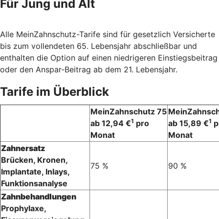
Für Jung und Alt
Alle MeinZahnschutz-Tarife sind für gesetzlich Versicherte
bis zum vollendeten 65. Lebensjahr abschließbar und
enthalten die Option auf einen niedrigeren Einstiegsbeitrag
oder den Anspar-Beitrag ab dem 21. Lebensjahr.
Tarife im Überblick
MeinZahnschutz 75
MeinZahnsch
1
1
ab 12,94 €
pro
ab 15,89 €
p
Monat
Monat
Zahnersatz
Brücken, Kronen,
75 %
90 %
Implantate, Inlays,
Funktionsanalyse
Zahnbehandlungen
Prophylaxe,