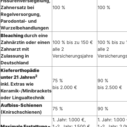
Fissurenversiegelung,
Zahnersatz bei
100 %
100 %
Regelversorgung,
Parodontal- und
Wurzelbehandlungen
Bleaching
durch eine
Zahnärztin oder einen
100 % bis zu 150 €
100 % bis zu 
Zahnarzt mit
alle 2
alle 2
Zulassung in
Versicherungsjahre
Versicherungs
Deutschland
Kieferorthopädie
2
unter 21 Jahren
75 %
90 %
inkl. Extras wie
bis 2.000 €
bis 2.500 €
Keramik-/Minibrackets
oder Lingualtechnik
Aufbiss-Schienen
75 %
90 %
(Knirschschienen)
1. Jahr: 1.000 €,
1. Jahr: 1.000 
Maximale Erstattung –
1.-2. Jahr: 1.500 €,
1.-2. Jahr: 2.