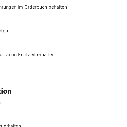
hrungen im Orderbuch behalten
hten
rsen in Echtzeit erhalten
tion
n
g erhalten