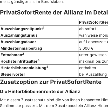
meist günstiger als im Berufsleben.
PrivatSofortRente der Allianz im Detai
PrivatSofortRen
1
Auszahlungszeitpunkt
ab sofort
Auszahlungsturnus
wahlweise monatl
Auszahlungsdauer
auf Lebenszeit 
Mindesteinmalbeitrag
3.000 €
2
Entnahmen
unter gewissen
3
Höchsteintrittsalter
maximal bis zum
4
Hinterbliebenenleistung
enthalten
Steuervorteil
bei Auszahlung 
Zusatzoption zur PrivatSofortRente
Die Hinterbliebenenrente der Allianz
Mit diesem Zusatzschutz sind die von Ihnen benannten Hinte
Schlimmste passiert. Mit dem Zusatzbaustein Allianz Hinte