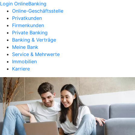
Login OnlineBanking
Online-Geschäftsstelle
Privatkunden
Firmenkunden
Private Banking
Banking & Verträge
Meine Bank
Service & Mehrwerte
Immobilien
Karriere