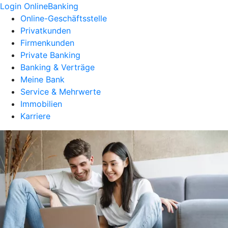
Login OnlineBanking
Online-Geschäftsstelle
Privatkunden
Firmenkunden
Private Banking
Banking & Verträge
Meine Bank
Service & Mehrwerte
Immobilien
Karriere