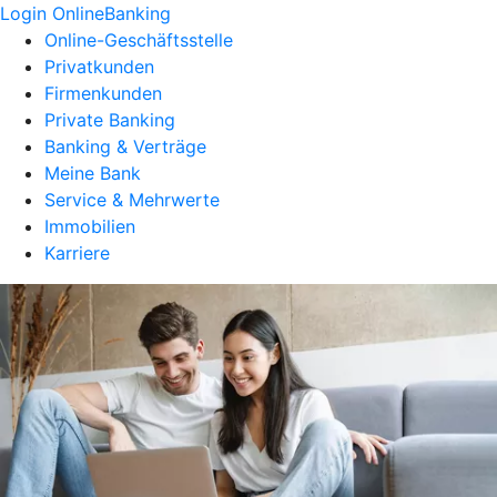
Login OnlineBanking
Online-Geschäftsstelle
Privatkunden
Firmenkunden
Private Banking
Banking & Verträge
Meine Bank
Service & Mehrwerte
Immobilien
Karriere