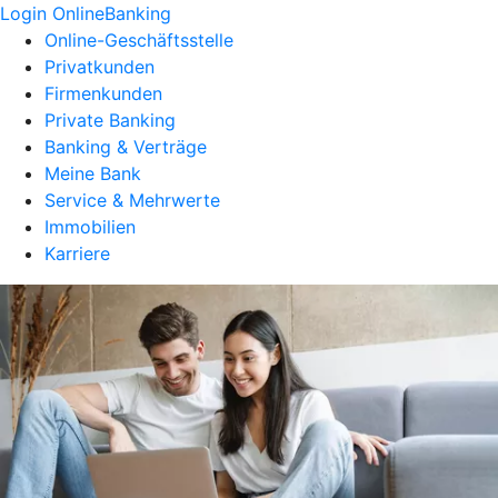
Login OnlineBanking
Online-Geschäftsstelle
Privatkunden
Firmenkunden
Private Banking
Banking & Verträge
Meine Bank
Service & Mehrwerte
Immobilien
Karriere